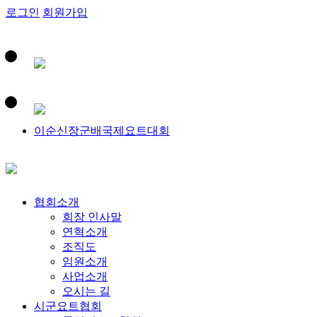
로그인
회원가입
이순신장군배국제요트대회
협회소개
회장 인사말
연혁소개
조직도
임원소개
사업소개
오시는 길
시군요트협회