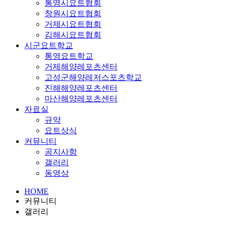
통영시요트협회
창원시요트협회
거제시요트협회
김해시요트협회
시군요트학교
통영요트학교
거제해양레포츠센터
고성군해양레저스포츠학교
진해해양레포츠센터
마산해양레포츠센터
자료실
규약
요트상식
커뮤니티
공지사항
갤러리
동영상
HOME
커뮤니티
갤러리