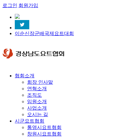
로그인
회원가입
이순신장군배국제요트대회
협회소개
회장 인사말
연혁소개
조직도
임원소개
사업소개
오시는 길
시군요트협회
통영시요트협회
창원시요트협회