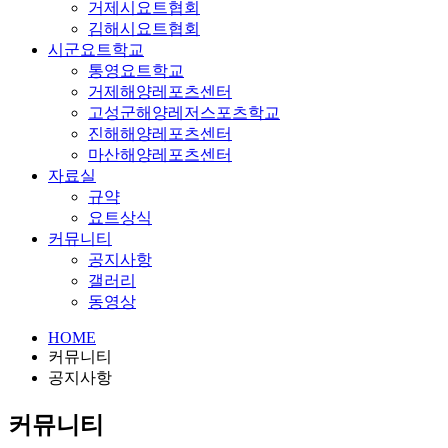
거제시요트협회
김해시요트협회
시군요트학교
통영요트학교
거제해양레포츠센터
고성군해양레저스포츠학교
진해해양레포츠센터
마산해양레포츠센터
자료실
규약
요트상식
커뮤니티
공지사항
갤러리
동영상
HOME
커뮤니티
공지사항
커뮤니티